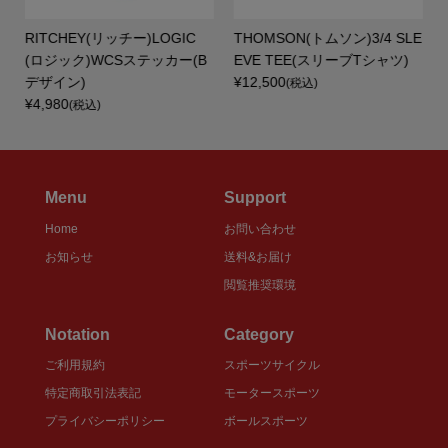
ー
RITCHEY(リッチー)LOGIC
THOMSON(トムソン)3/4 SLE
(ロジック)WCSステッカー(B
EVE TEE(スリーブTシャツ)
.
デザイン)
¥12,500
(税込)
¥4,980
(税込)
Menu
Support
Home
お問い合わせ
お知らせ
送料&お届け
閲覧推奨環境
Notation
Category
ご利用規約
スポーツサイクル
特定商取引法表記
モータースポーツ
プライバシーポリシー
ボールスポーツ