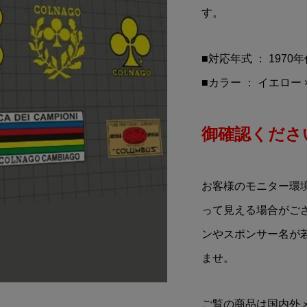
OIL(ペンズオイル)ス
MOONEYES(ムーンアイズ
す。
ステッカー(RAT FINK(ラ
トフィンク)/FUN TIME/MO
■対応年式 ： 1970
¥1,500
)
(税込)
■カラー ： イエロー
御確認ください
お客様のモニター環
って見える場合がご
ンやスポンサー名が
ませ。
ご覧の商品は国内外