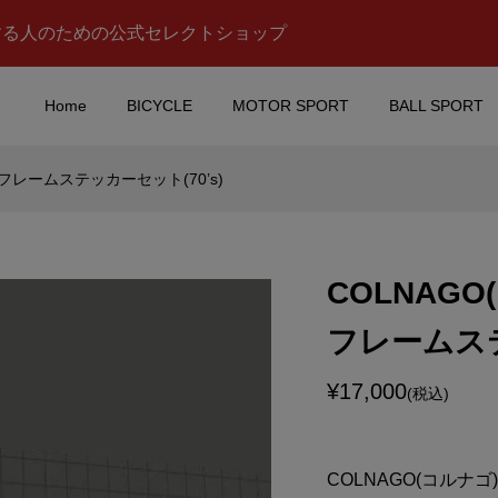
する人のための公式セレクトショップ
Home
BICYCLE
MOTOR SPORT
BALL SPORT
)フレームステッカーセット(70’s)
(トムス)チームマスク
Valentino Rossi(バレン
タイプ/ブラック)
ーノ ロッシ)マスク(Aデ
ン)
COLNAGO
¥5,980
込)
(税込)
フレームステ
ll(レッドブル)レーシ
7UP(セブンアップ)スタッ
ム マグカップ(ホワ
ング マグ
¥17,000
(税込)
¥748
込)
(税込)
COLNAGO(コルナ