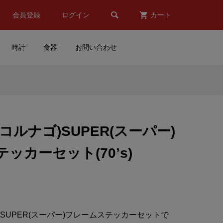

会員登録
ログイン
カート
時計
食器
お問い合わせ
ティ
DUNLOP(ダンロップ)ロゴス
ザイ
テッカー(イエロー/ブラック)
(コルナゴ)SUPER(スーパー)
¥950
(税込)
ッカーセット(70’s)
キ
Valentino Rossi(バレンティ
ーノ ロッシ)Flip Flop(フリ
ップ フロップ)サンダル(20...
¥5,980
(税込)
ゴ)SUPER(スーパー)フレームステッカーセットで