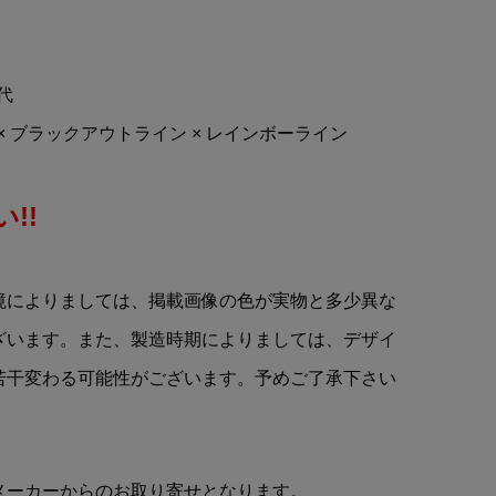
)
Tomica(トミカ)NISSAN(ニッ
ッ
サン)GT-R 50周年記念
...
Racing Car 1/61ミニカー
年代
¥880
(税込)
 × ブラックアウトライン × レインボーライン
!!
境によりましては、掲載画像の色が実物と多少異な
ざいます。また、製造時期によりましては、デザイ
若干変わる可能性がございます。予めご了承下さい
メーカーからのお取り寄せとなります。