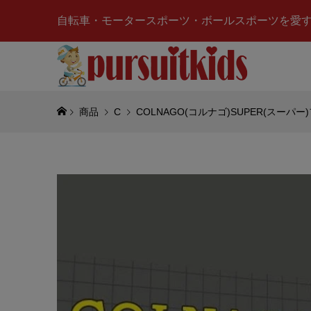
自転車・モータースポーツ・ボールスポーツを愛
商品
C
COLNAGO(コルナゴ)SUPER(スーパー
TOM’S
(接触冷感
¥3,500
(税
Red Bu
ングチー
イト)
¥5,970
(税