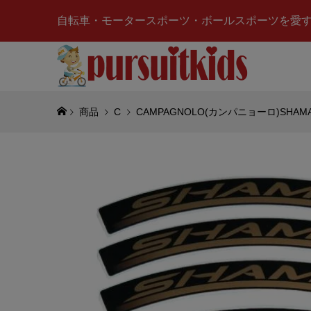
自転車・モータースポーツ・ボールスポーツを愛
商品
C
CAMPAGNOLO(カンパニョーロ)SH
Beta R
ング)ステ
¥750
(税込
Tomica 
レミアム)#
TURBO S
¥990
(税込