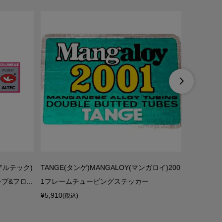

(アルテック)
TANGE(タンゲ)MANGALOY(マンガロイ)200
DUNLO
ブ&フロ...
1フレームチュービングステッカー
ー/ブラック
¥5,910
¥950
(税込)
(税込)