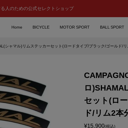
する人のための公式セレクトショップ
Home
BICYCLE
MOTOR SPORT
BALL SPORT
AMAL(シャマル)リムステッカーセット(ロードタイプ/ブラック/ゴールド/リ
ACING(ベータレーシ
aprilia racing(アプリリア
ッカー(Bデザイン)
ーシング)ロゴステッカー(
デザイン/W4.8/H2.3)
CAMPAG
¥600
)
(税込)
ロ)SHAM
Premium(トミカ プ
MOONEYES(ムーンアイズ
セット(ロー
01 SKYLINE
転写ステッカー(太文字フ
UPER SILHOUET...
ントタイプ/イエロー)
ド/リム2本分
¥1,600
)
(税込)
¥15,900
(税込)