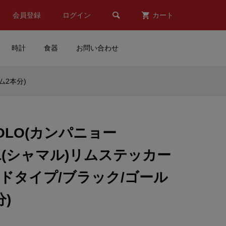

会員登録
ログイン
カート
時計
食器
お問い合わせ
ム2本分)
 レ
CHAMPION SPARK
B
PLUG(チャンピオン スパー
クプラグ)ステッカー
NOLO(カンパニョー
¥950
(税込)
AL(シャマル)リムステッカー
)
Valentino Rossi(バレンティ
ドタイプ/ブラック/ゴール
ォ
ーノ ロッシ)コミュニティー
マスク(Cデザイン/イエロー)
)
¥6,809
(税込)