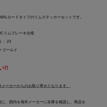
ッ
PENNZOIL(ペンズオイル)ス
40
テッカー
...
SHAMALロードタイプのリムステッカーセットです。
¥950
(税込)
00Cリムブレーキ仕様
： 23
× ゴールド
!!
外メーカーからのお取り寄せとなります。
後に、国内＆海外メーカーに在庫を確認し、商品を