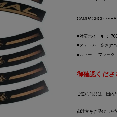
no Rossi(バレンティ
MOTORMAX(モーターマ
)バンダナ(Aデザ
クス)TOYOTA(トヨタ)FJ
Off Road(オフロード)(1/24
CAMPAGNOLO 
¥9,890
込)
(税込)
■対応ホイール ： 7
■ステッカー高さ(mm) 
■カラー ： ブラック 
御確認ください
ご覧の商品は、国内
御注文をお受けした