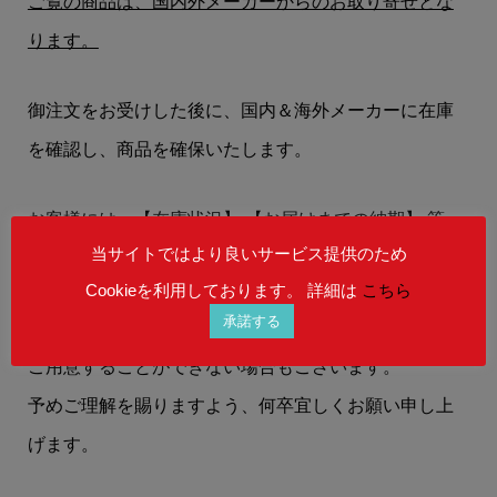
ご覧の商品は、国内外メーカーからのお取り寄せとな
ります。
御注文をお受けした後に、国内＆海外メーカーに在庫
を確認し、商品を確保いたします。
お客様には、
【在庫状況】
【お届けまでの納期】
等
当サイトではより良いサービス提供のため
を、メールにてお知らせいたします。
Cookieを利用しております。 詳細は
こちら
承諾する
在庫状況によりましては、御注文後にご希望の商品を
ご用意することができない場合もございます。
予めご理解を賜りますよう、何卒宜しくお願い申し上
げます。