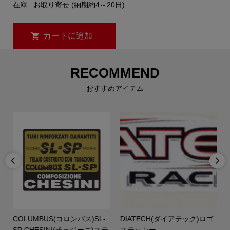
在庫 : お取り寄せ (納期約4～20日)
RECOMMEND
おすすめアイテム


E
COLUMBUS(コロンバス)SL-
DIATECH(ダイアテック)ロゴ