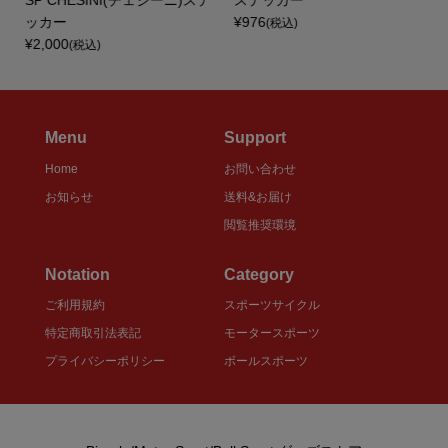
SP CHESINI(チェジーニ)ステ
ステッカー
.
ッカー
¥976
(税込)
¥2,000
(税込)
Menu
Support
Home
お問い合わせ
お知らせ
送料&お届け
閲覧推奨環境
Notation
Category
ご利用規約
スポーツサイクル
特定商取引法表記
モータースポーツ
プライバシーポリシー
ボールスポーツ