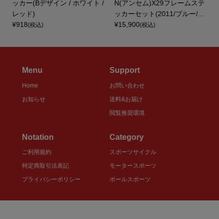
i
ッカー(Bデザイン / ホワイト /
N(アンセム)X29フレームステ
レッド)
ッカーセット(2011/ブルー/...
¥918
¥15,900
(税込)
(税込)
Menu
Support
Home
お問い合わせ
お知らせ
送料&お届け
閲覧推奨環境
Notation
Category
ご利用規約
スポーツサイクル
特定商取引法表記
モータースポーツ
プライバシーポリシー
ボールスポーツ